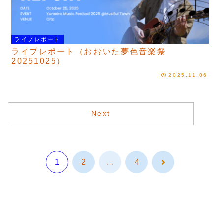
ライブレポート
ライブレポート（おおいた夢色音楽祭
20251025）
2025.11.06
Next
1
2
…
4
次
へ