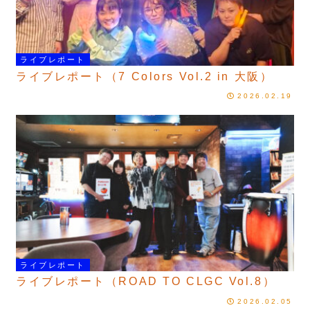
ライブレポート
ライブレポート（7 Colors Vol.2 in 大阪）
2026.02.19
ライブレポート
ライブレポート（ROAD TO CLGC Vol.8）
2026.02.05