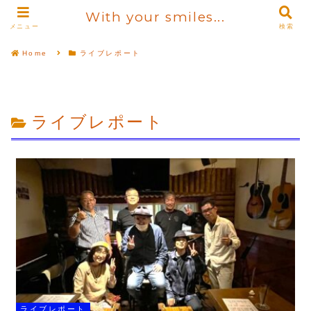
With your smiles...
メニュー
検索
Home
ライブレポート
ライブレポート
ライブレポート