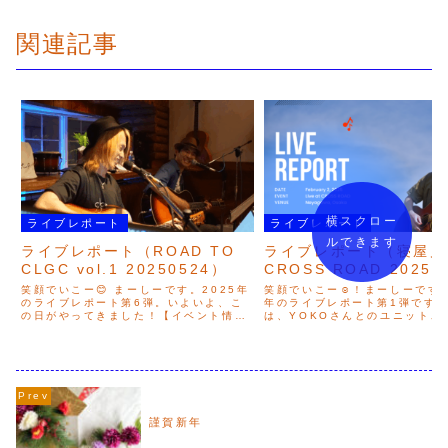
関連記事
横スクロー
ライブレポート
ライブレポート
ルできます
ライブレポート（ROAD TO
ライブレポート（寝屋川
CLGC vol.1 20250524）
CROSS ROAD 20250
笑顔でいこー😊 まーしーです。2025年
笑顔でいこー☺️！まーしーです。
のライブレポート第6弾。いよいよ、こ
年のライブレポート第1弾です
の日がやってきました！【イベント情
は、YOKOさんとのユニット、M
報】ROAD TO CLGC（Chomo La
Trackとして出演させていただ
Garden Circuit）vol.1日時：2025
屋川クロスロードさんでのライ
年5月24日（土）18:30...
トです。【イベント情報】クロ
LIVE日時：...
謹賀新年