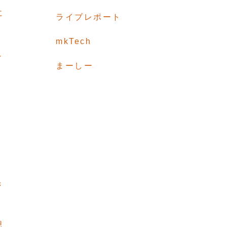
に
ライブレポート
タ
mkTech
し
まーしー
ン
き
思