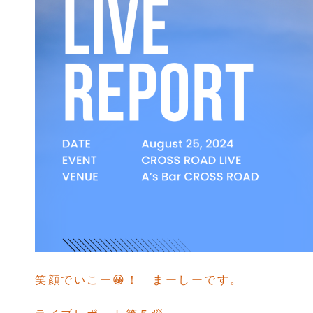
笑顔でいこー😀！ まーしーです。