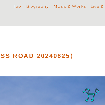
Top
Biography
Music & Works
Live &
 ROAD 20240825）