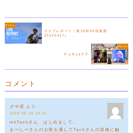
ンライブ！少し長くなりますが、昔話を
なく、遠征ライブといえば、毎年
させてください。チョモLaラテとの出会
おおいた夢色音楽祭への出演の
い彼と出会ったのは...
が、なんと、この度、初め...
ライブレポート（第18回XX倶楽部
20250417）
チョモLaラテ
コメント
さや花
より:
2025-05-15 18:12
mkTechさん はじめまして。
まーしーさんのお歌を通してTechさんの楽曲に触