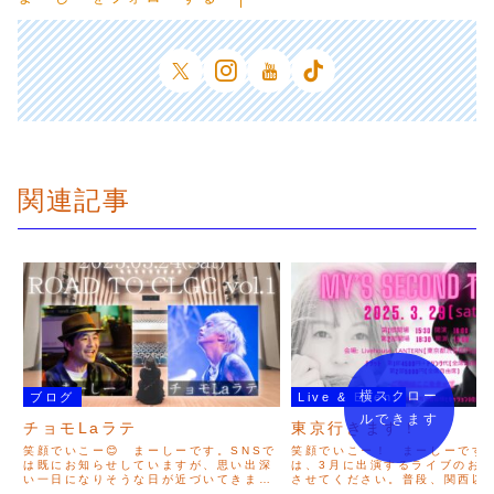
関連記事
横スクロー
ブログ
Live & Event
ルできます
チョモLaラテ
東京行きます！
笑顔でいこー😊 まーしーです。SNSで
笑顔でいこー！ まーしーです
は既にお知らせしていますが、思い出深
は、3月に出演するライブのお
い一日になりそうな日が近づいてきまし
させてください。普段、関西以
た。そうです。チョモLaラテとのツーマ
でライブをさせていただくこと