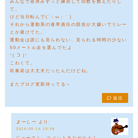
みんなで昼休みずっと練習して回数を数えたりし
て。
けど当日転んで(´；ω；｀)
それから運動系の連帯責任の競技が大嫌いでリレー
とか避けてた。
運動会は誰にも見られない、見られる時間の少ない
50メートル走を選んでたよ
ᐠ( ᑒ )ᐟ
こわくて。
吹奏楽は大丈夫だったんだけどね。
またブログ更新待ってる～
返信
まーしー
より:
2024-05-14 15:58
にゃーさん、コメントありがとう！