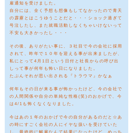
雇通知を受けました。
自分には、全く予想も想像もしてなかったので青天
の霹靂とはこうゆうことだと・・・ショック過ぎて
号泣したし、また就職活動しなくちゃいけないって
不安も大きかったし・・・
その後、ありがたい事に、３社目で今の会社に採用
されて、昨年で１０年を迎える事が出来ましたが、
私にとって4月1日という日付と社長からの呼び出
しって事が何年も怖い日になりました。
たぶんそれが思い出される『トラウマ』かなぁ
何年もその日が来る事が怖かったけど、今の会社で
の人間関係や自分の単純な性格(笑)のおかげで、今
は4/1も怖くなくなりました。
今はあの１年のおかげで今の自分があるのだと☆あ
の時にすごく会社の人にイヤな扱いを受けていた
し、最終的に解雇なんて結果になったけど、めっち