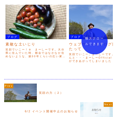
ブログ
ブログ
横スクロー
ルできます
素敵な土いじり
ウェブサイト＆ブログ開
たって
笑顔でいこー！☺️ まーしーです。大分
県に住んでいた時、都会ではなかなか住
笑顔でいこー。まーしーです。
めないような、築30年くらいの広い家に
んと・・・まーしーOfficial We
（賃貸で）安く住まわせていただいてい
ができあがってしまいました！
ました。その家には、立派なお庭があっ
は、「With your smiles…
て。せっかくこんなにスペースがあるん
しに…。誰かを笑顔に…。たく
だからと、家庭菜園を...
顔と一緒に音楽を続けたい。そんな
笑顔の力（２）
6/2 イベント開催中止のお知らせ